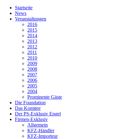
Startseite
News
Veranstaltungen
2016
2015
2014
2013
2012
2011
2010
2009
2008
2007
2006
2005
2004
Prominente Gäste
Die Foundation
Das Komitee
Der PS-Exklusiv Engel
Firmen-Exklusiv
Allgemein
KFZ-Händler
KFZ-Importeur