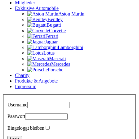
Mitglieder
Exklusive Automobile
Aston Martin
Bentley
Bugatti
Corvette
Ferrari
Jaguar
Lamborghini
Lotus
Maserati
Mercedes
Porsche
Charity
Produkte & Angebote
Impressum
Username
Passwort
Eingeloggt bleiben