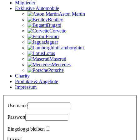
Mitglieder
Exklusive Automobile
Aston Martin
Bentley
Bugatti
Corvette
Ferrari
Jaguar
Lamborghini
Lotus
Maserati
Mercedes
Porsche
Charity
Produkte & Angebote
Impressum
Username
Passwort
Eingeloggt bleiben