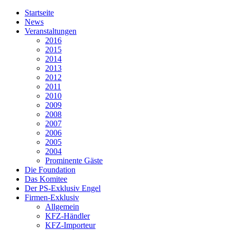
Startseite
News
Veranstaltungen
2016
2015
2014
2013
2012
2011
2010
2009
2008
2007
2006
2005
2004
Prominente Gäste
Die Foundation
Das Komitee
Der PS-Exklusiv Engel
Firmen-Exklusiv
Allgemein
KFZ-Händler
KFZ-Importeur