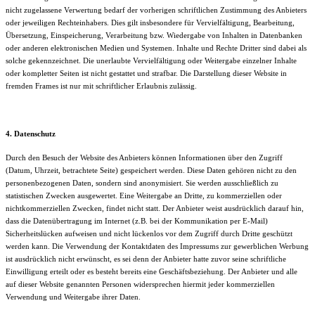
nicht zugelassene Verwertung bedarf der vorherigen schriftlichen Zustimmung des Anbieters
oder jeweiligen Rechteinhabers. Dies gilt insbesondere für Vervielfältigung, Bearbeitung,
Übersetzung, Einspeicherung, Verarbeitung bzw. Wiedergabe von Inhalten in Datenbanken
oder anderen elektronischen Medien und Systemen. Inhalte und Rechte Dritter sind dabei als
solche gekennzeichnet. Die unerlaubte Vervielfältigung oder Weitergabe einzelner Inhalte
oder kompletter Seiten ist nicht gestattet und strafbar. Die Darstellung dieser Website in
fremden Frames ist nur mit schriftlicher Erlaubnis zulässig.
4. Datenschutz
Durch den Besuch der Website des Anbieters können Informationen über den Zugriff
(Datum, Uhrzeit, betrachtete Seite) gespeichert werden. Diese Daten gehören nicht zu den
personenbezogenen Daten, sondern sind anonymisiert. Sie werden ausschließlich zu
statistischen Zwecken ausgewertet. Eine Weitergabe an Dritte, zu kommerziellen oder
nichtkommerziellen Zwecken, findet nicht statt. Der Anbieter weist ausdrücklich darauf hin,
dass die Datenübertragung im Internet (z.B. bei der Kommunikation per E-Mail)
Sicherheitslücken aufweisen und nicht lückenlos vor dem Zugriff durch Dritte geschützt
werden kann. Die Verwendung der Kontaktdaten des Impressums zur gewerblichen Werbung
ist ausdrücklich nicht erwünscht, es sei denn der Anbieter hatte zuvor seine schriftliche
Einwilligung erteilt oder es besteht bereits eine Geschäftsbeziehung. Der Anbieter und alle
auf dieser Website genannten Personen widersprechen hiermit jeder kommerziellen
Verwendung und Weitergabe ihrer Daten.