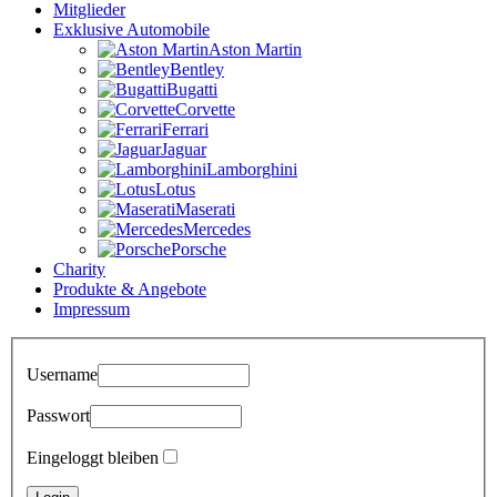
Mitglieder
Exklusive Automobile
Aston Martin
Bentley
Bugatti
Corvette
Ferrari
Jaguar
Lamborghini
Lotus
Maserati
Mercedes
Porsche
Charity
Produkte & Angebote
Impressum
Username
Passwort
Eingeloggt bleiben