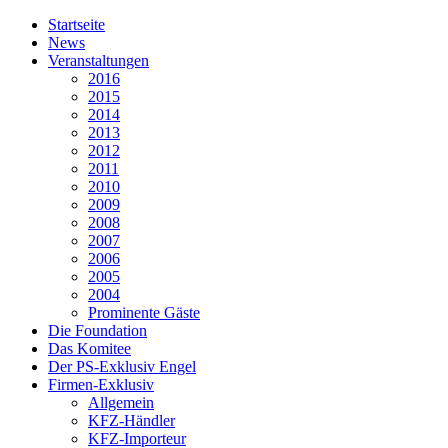
Startseite
News
Veranstaltungen
2016
2015
2014
2013
2012
2011
2010
2009
2008
2007
2006
2005
2004
Prominente Gäste
Die Foundation
Das Komitee
Der PS-Exklusiv Engel
Firmen-Exklusiv
Allgemein
KFZ-Händler
KFZ-Importeur